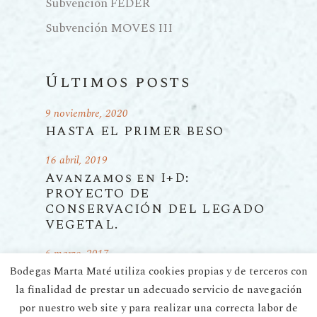
Subvención FEDER
Subvención MOVES III
Últimos posts
9 noviembre, 2020
HASTA EL PRIMER BESO
16 abril, 2019
Avanzamos en I+D:
PROYECTO DE
CONSERVACIÓN DEL LEGADO
VEGETAL.
6 marzo, 2017
Agricultura biodinámica:
Bodegas Marta Maté utiliza cookies propias y de terceros con
NUESTRO HOGAR
la finalidad de prestar un adecuado servicio de navegación
PLANETARIO COMPARTIDO
por nuestro web site y para realizar una correcta labor de